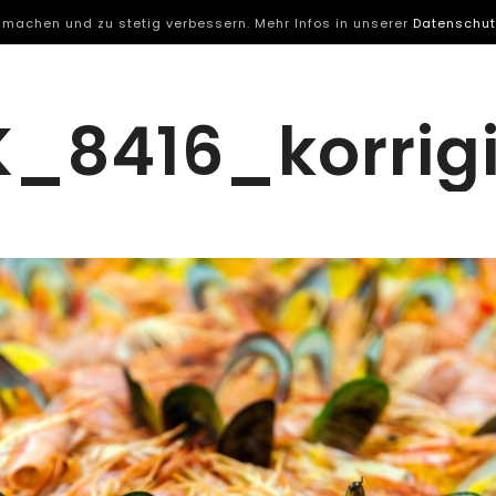
 machen und zu stetig verbessern. Mehr Infos in unserer
Datenschut
K_8416_korrigi