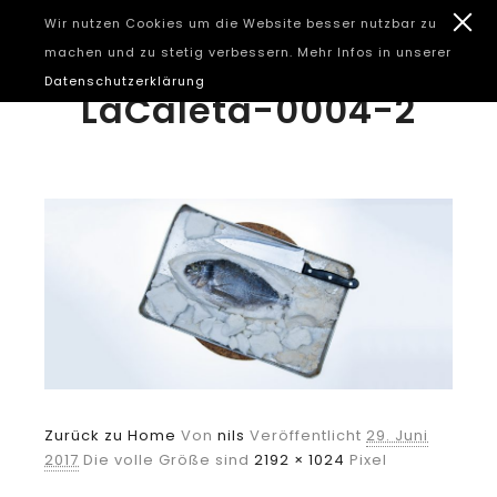
Wir nutzen Cookies um die Website besser nutzbar zu
machen und zu stetig verbessern. Mehr Infos in unserer
Datenschutzerklärung
LaCaleta-0004-2
Zurück zu Home
Von
nils
Veröffentlicht
29. Juni
2017
Die volle Größe sind
2192 × 1024
Pixel