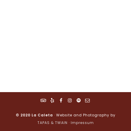
© 2020 La Caleta
· Website and Photography by
TAPAS & TWAIN
·
Impressum