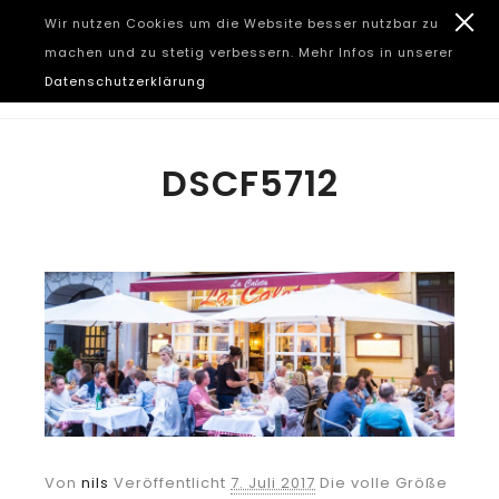
Wir nutzen Cookies um die Website besser nutzbar zu
machen und zu stetig verbessern. Mehr Infos in unserer
Datenschutzerklärung
DSCF5712
Von
nils
Veröffentlicht
7. Juli 2017
Die volle Größe