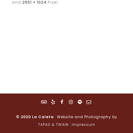
sind
2551 × 1024
Pixel
© 2020 La Caleta
· Website and Photography by
TAPAS & TWAIN
·
Impressum