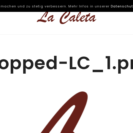
 machen und zu stetig verbessern. Mehr Infos in unserer
Datenschut
ropped-LC_1.p