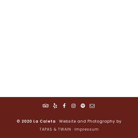
© 2020 La Caleta
· Website and Photography by
TAPAS & TWAIN
·
Impressum